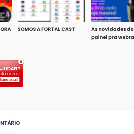
GORA
SOMOS A FORTAL CAST
As novidades do
painel pra webr
NTÁRIO